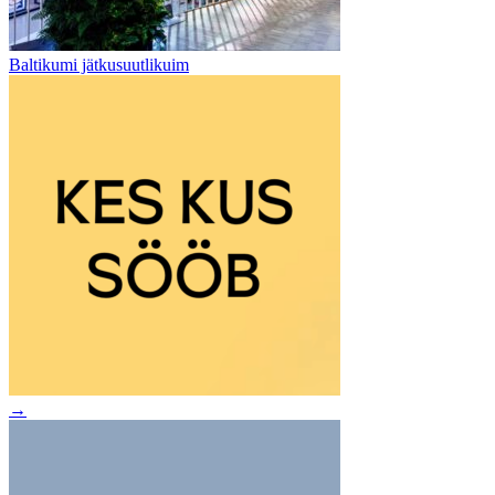
Baltikumi jätkusuutlikuim
→