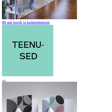
86 uut poodi ja kontseptsiooni
→