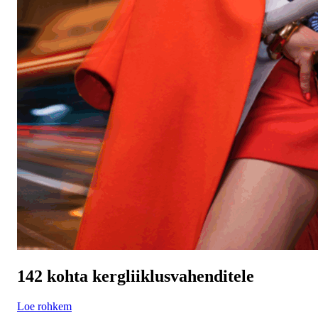
142 kohta kergliiklus­vahenditele
Loe rohkem