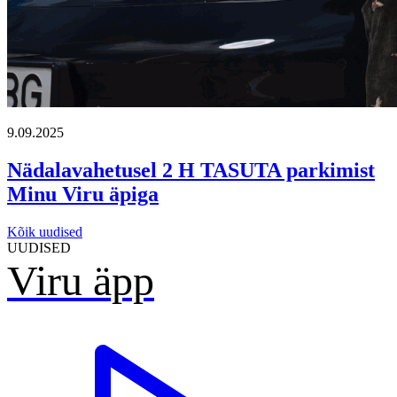
9.09.2025
Nädalavahetusel 2 H TASUTA parkimist
Minu Viru äpiga
Kõik uudised
UUDISED
Viru äpp