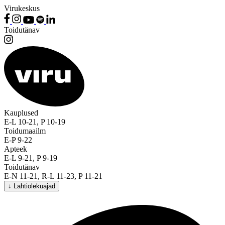
Virukeskus
Toidutänav
Kauplused
E-L 10-21, P 10-19
Toidumaailm
E-P 9-22
Apteek
E-L 9-21, P 9-19
Toidutänav
E-N 11-21, R-L 11-23, P 11-21
↓
Lahtiolekuajad