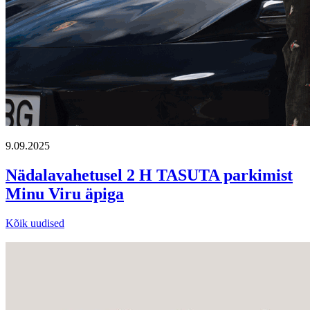
9.09.2025
Nädalavahetusel 2 H TASUTA parkimist
Minu Viru äpiga
Kõik uudised